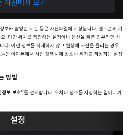
정보와 촬영한 시간 등은 사진파일에 저장됩니다. 핸드폰의 기
요. 다만 위치를 저장하는 설정이나 옵션을 켜둔 경우라면 사
니다. 이런 정보를 삭제하지 않고 웹상에 사진을 올리는 경우
오늘은 아이폰에서 사진 촬영시에 장소나 위치를 저장하는 설정
는 방법
인정보 보호"
를 선택합니다. 위치나 장소를 저장하는 일이니까