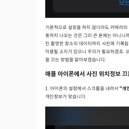
기본적으로 설정을 하지 않더라도 카메라의 
종까지 나오는 것은 그리 큰 문제는 아니니까
진 촬영한 장소의 데이터까지 사진에 기록됩
악용될 소지가 있으니 주의가 필요하겠죠. 
을 끄는 방법을 알아보겠습니다.
애플 아이폰에서 사진 위치정보 끄
"개
1. 아이폰의 설정에서 스크롤을 내려서
개인정보가 맞습니다.