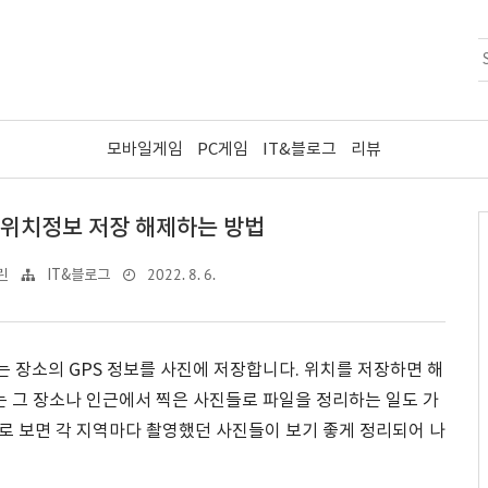
모바일게임
PC게임
IT&블로그
리뷰
 위치정보 저장 해제하는 방법
2022. 8. 6.
린
IT&블로그
 장소의 GPS 정보를 사진에 저장합니다. 위치를 저장하면 해
는 그 장소나 인근에서 찍은 사진들로 파일을 정리하는 일도 가
로 보면 각 지역마다 촬영했던 사진들이 보기 좋게 정리되어 나