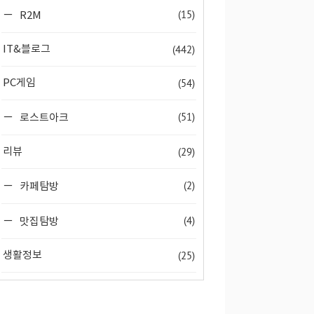
(15)
R2M
(442)
IT&블로그
(54)
PC게임
(51)
로스트아크
(29)
리뷰
(2)
카페탐방
(4)
맛집탐방
(25)
생활정보