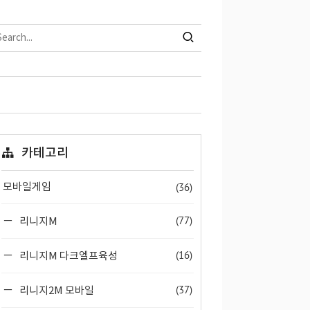
카테고리
(36)
모바일게임
(77)
리니지M
(16)
리니지M 다크엘프육성
(37)
리니지2M 모바일