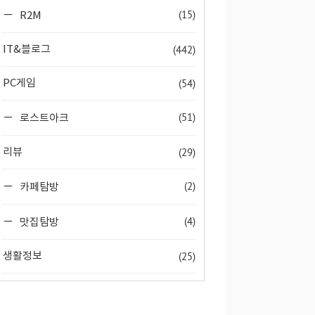
(15)
R2M
(442)
IT&블로그
(54)
PC게임
(51)
로스트아크
(29)
리뷰
(2)
카페탐방
(4)
맛집탐방
(25)
생활정보