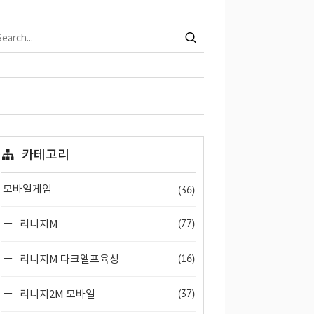
카테고리
(36)
모바일게임
(77)
리니지M
(16)
리니지M 다크엘프육성
(37)
리니지2M 모바일