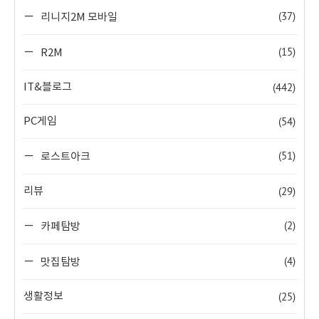
(37)
리니지2M 모바일
(15)
R2M
(442)
IT&블로그
(54)
PC게임
(51)
로스트아크
(29)
리뷰
(2)
카페탐방
(4)
맛집탐방
(25)
생활정보