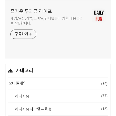
즐거운 무과금 라이프
게임,일상,리뷰,모바일,인터넷등 다양한 내용들을
포스팅합니다.
구독하기
카테고리
(36)
모바일게임
(77)
리니지M
(16)
리니지M 다크엘프육성