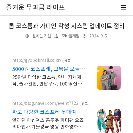
즐거운 무과금 라이프
롬 코스튬과 가디언 각성 시스템 업데이트 정리
2024. 9. 3.
말하는 기린
모바일게임
http://gyobokmall.co.kr/
광고
5000원 코스프레, 교복몰 오늘배
송 당일도착 택배대여
25만벌 다양한 코스튬, 단체 자체제
작, 졸사컨셉, 반납무료, 100% 살균
세탁 졸사 코스프레, 졸업가운 각종
의상대여 25만벌 보유, 100%세탁 반
납 무료
http://blog.naver.com/event7723
광고
싸고 다양한 코스프레 옷대여
알라딘 어벤져스 공주옷 피터팬 오즈
의마법사 겨울왕국 영웅 만화영화코