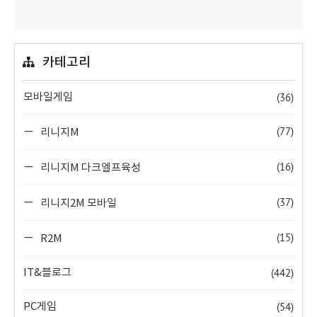
카테고리
(36)
모바일게임
(77)
리니지M
(16)
리니지M 다크엘프육성
(37)
리니지2M 모바일
(15)
R2M
(442)
IT&블로그
(54)
PC게임