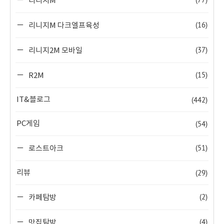
리니지M
(16)
리니지M 다크엘프육성
(37)
리니지2M 모바일
(15)
R2M
(442)
IT&블로그
(54)
PC게임
(51)
로스트아크
(29)
리뷰
(2)
카페탐방
(4)
맛집탐방