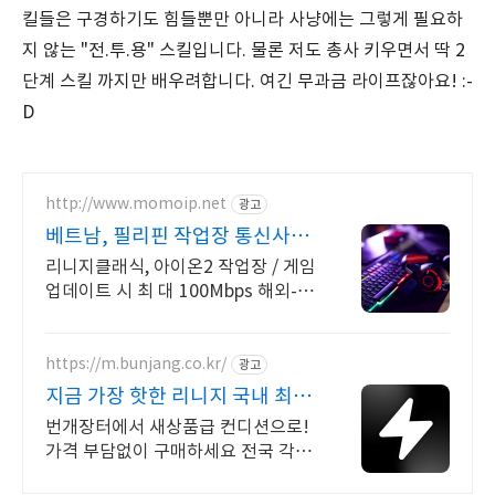
킬들은 구경하기도 힘들뿐만 아니라 사냥에는 그렇게 필요하
지 않는 "전.투.용" 스킬입니다. 물론 저도 총사 키우면서 딱 2
단계 스킬 까지만 배우려합니다. 여긴 무과금 라이프잖아요! :-
D
http://www.momoip.net
광고
베트남, 필리핀 작업장 통신사KT
IP
리니지클래식, 아이온2 작업장 / 게임
업데이트 시 최 대 100Mbps 해외-한
국 렉,끊김없는 서비스
https://m.bunjang.co.kr/
광고
지금 가장 핫한 리니지 국내 최대
브랜드 중고거래
번개장터에서 새상품급 컨디션으로!
가격 부담없이 구매하세요 전국 각지
에서 올라오는 전국구 최다 상품 매일