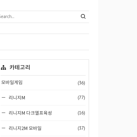
카테고리
(36)
모바일게임
(77)
리니지M
(16)
리니지M 다크엘프육성
(37)
리니지2M 모바일