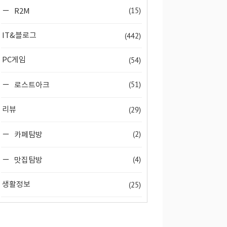
(15)
R2M
(442)
IT&블로그
(54)
PC게임
(51)
로스트아크
(29)
리뷰
(2)
카페탐방
(4)
맛집탐방
(25)
생활정보