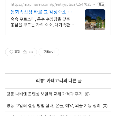
길 속에서느끼는 온전한휴식
https://map.naver.com/p/entry/place/154703587
광고
9
동화속상상 바로 그 감성숙소 제
주서쪽 오설록근처 완벽독채
숲속 무료스파, 온수 수영장을 갖춘
동심을 부르는 가족 숙소, 대가족환
영, 바베큐 아이들과 어른 모두 좋아
하는 따뜻한 수영장과 스파, 아기용품
풀 세트 제공, 청결
공감
구독하기
'
리뷰
' 카테고리의 다른 글
경동 나비엔 콘덴싱 보일러 교체 가격과 후기
(0)
경동 보일러 설정 방법 실내, 온돌, 예약, 외출 기능 정리
(0)