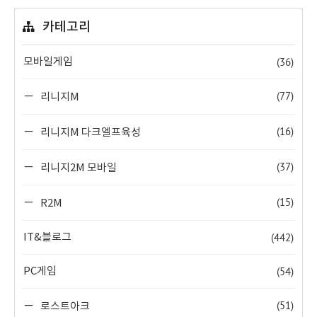
카테고리
(36)
모바일게임
(77)
리니지M
(16)
리니지M 다크엘프육성
(37)
리니지2M 모바일
(15)
R2M
(442)
IT&블로그
(54)
PC게임
(51)
로스트아크