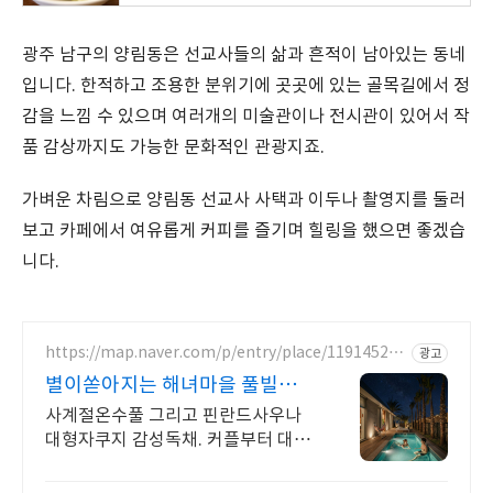
광주 남구의 양림동은 선교사들의 삶과 흔적이 남아있는 동네
입니다. 한적하고 조용한 분위기에 곳곳에 있는 골목길에서 정
감을 느낌 수 있으며 여러개의 미술관이나 전시관이 있어서 작
품 감상까지도 가능한 문화적인 관광지죠.
가벼운 차림으로 양림동 선교사 사택과 이두나 촬영지를 둘러
보고 카페에서 여유롭게 커피를 즐기며 힐링을 했으면 좋겠습
니다.
https://map.naver.com/p/entry/place/119145270
광고
6
별이쏟아지는 해녀마을 풀빌라
르세라핌도 다녀간 감성풀빌라
사계절온수풀 그리고 핀란드사우나
대형자쿠지 감성독채. 커플부터 대가
족까지 힐링숙소 여행피로 녹이는 온
수풀과 스파, 불멍.제주해녀마을 돌담