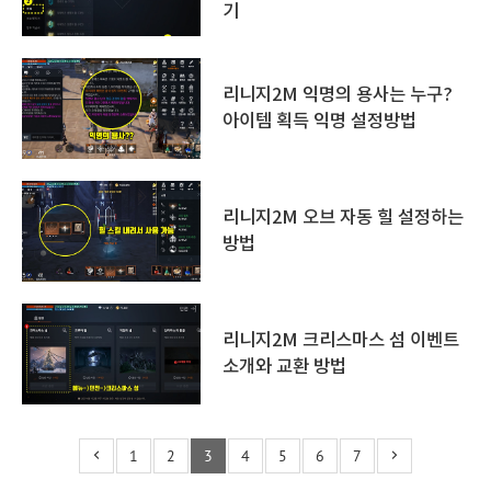
기
리니지2M 익명의 용사는 누구?
아이템 획득 익명 설정방법
리니지2M 오브 자동 힐 설정하는
방법
리니지2M 크리스마스 섬 이벤트
소개와 교환 방법
1
2
3
4
5
6
7