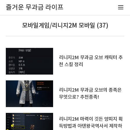
즐거운 무과금 라이프
모바일게임/리니지2M 모바일 (37)
리니지2M 무과금 오브 캐릭터 추
천 스킬 정리
리니지2M 무과금 오브의 종족은
무엇으로? 추천종족!
리니지2M 마력이 깃든 양피지 획
득방법과 아덴왕국역사서 제작하