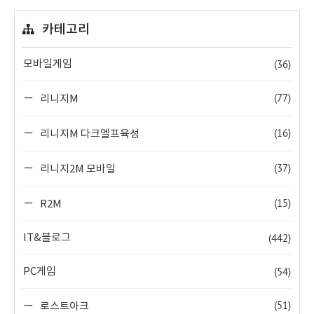
카테고리
(36)
모바일게임
(77)
리니지M
(16)
리니지M 다크엘프육성
(37)
리니지2M 모바일
(15)
R2M
(442)
IT&블로그
(54)
PC게임
(51)
로스트아크